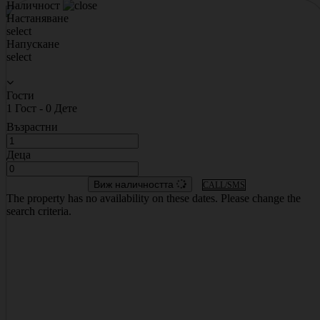
Наличност
Настаняване
select
Настанявания
Напускане
Локации за събития
select
EUR
|
Bulgarian
Гости
1
Гост
-
0
Дете
Възрастни
Деца
Виж наличността
CALL/SMS
The property has no availability on these dates. Please change the
×
search criteria.
Избери валута