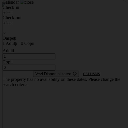
Calendar
Check-in
select
Cazări
Check-out
Locații Evenimente
select
EUR
|
Romanian
Oaspeți
1
Adulți
-
0
Copii
Adulti
Copii
Vezi Disponibilitatea
CALL/SMS
The property has no availability on these dates. Please change the
×
search criteria.
Selectează moneda