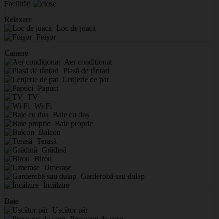
Facilități
Relaxare
Loc de joacă
Foișor
Camere
Aer condiționat
Plasă de țânțari
Lenjerie de pat
Papuci
TV
Wi-Fi
Baie cu duș
Baie proprie
Balcon
Terasă
Grădină
Birou
Umerașe
Garderobă sau dulap
Încălzire
Baie
Uscător păr
Prosoape de corp