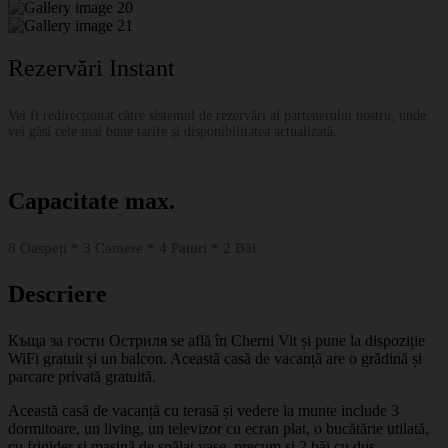
Rezervări Instant
Vei fi redirecționat către sistemul de rezervări al partenerului nostru, unde
vei găsi cele mai bune tarife și disponibilitatea actualizată.
Capacitate max.
8 Oaspeți * 3 Camere * 4 Paturi * 2 Băi
Descriere
Къща за гости Остриля se află în Cherni Vit și pune la dispoziție
WiFi gratuit și un balcon. Această casă de vacanță are o grădină și
parcare privată gratuită.
Această casă de vacanță cu terasă și vedere la munte include 3
dormitoare, un living, un televizor cu ecran plat, o bucătărie utilată,
cu frigider și mașină de spălat vase, precum și 2 băi cu duș.